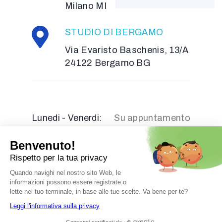
Milano MI
STUDIO DI BERGAMO
Via Evaristo Baschenis, 13/A
24122 Bergamo BG
Lunedi - Venerdi:
Su appuntamento
© 2026 Nutrizionista Dott. Serreli
P.IVA 0362
738
0920
Ordine Biologi Lombardia N° AA_073655 -
Credits