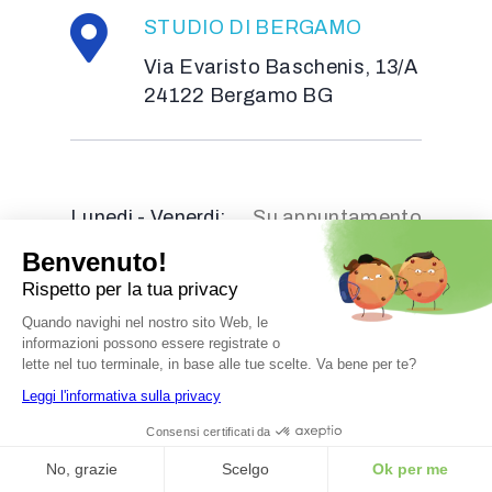
STUDIO DI BERGAMO
Via Evaristo Baschenis, 13/A
24122 Bergamo BG
Lunedi - Venerdi:
Su appuntamento
© 2026 Nutrizionista Dott. Serreli
P.IVA 0362
738
0920
Ordine Biologi Lombardia N° AA_073655 -
Credits
Clicca Qui