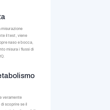
ta
a misurazione
e il test, viene
copre naso e bocca,
 misura i flussi di
RQ.
etabolismo
ale veramente
di scoprire se il