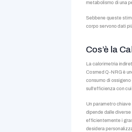
metabolismo di una pe
Sebbene queste stime
corpo servono dati più
Cos’è la C
La calorimetria indir
Cosmed Q-NRG è uno de
consumo di ossigeno e
sull’efficienza con cui
Un parametro chiave o
dipende dalle diverse
efficientemente i gra
desidera personalizza