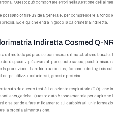
rsona. Questo può comportare errori nella gestione dell’alime
 possano offrire un’idea generale, per comprendere a fondo l
 precisi. Ed è qui che entra in gioco la calorimetria indiretta.
alorimetria Indiretta Cosmed Q-
etta è il metodo più preciso per misurare il metabolismo basale.
i dispositivi più avanzati per questo scopo, poiché misura d
 la produzione di anidride carbonica, fornendo dettagli sia su
 il corpo utilizza carboidrati, grassi e proteine.
ttenuto da questo test è il quoziente respiratorio (RQ), che in
 fonti energetiche. Questo dato è fondamentale per capire se il
ssi o se tende a fare affidamento sui carboidrati, un’informazi
re la propria alimentazione.