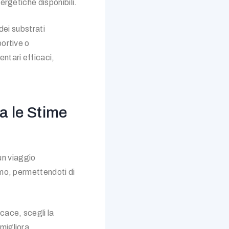
ergetiche disponibili.
dei substrati
portive o
ntari efficaci,
a le Stime
un viaggio
smo, permettendoti di
cace, scegli la
migliora