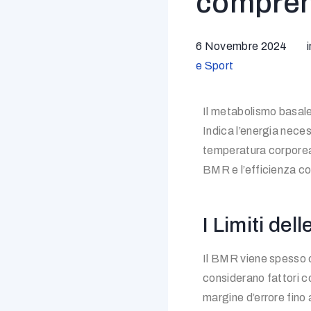
comprend
6 Novembre 2024
i
e Sport
Il metabolismo basal
Indica l’energia neces
temperatura corporea 
BMR e l’efficienza con
I Limiti de
Il BMR viene spesso 
considerano fattori 
margine d’errore fino