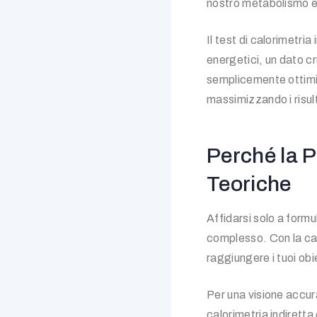
nostro metabolismo è v
Il test di calorimetri
energetici, un dato c
semplicemente ottimiz
massimizzando i risult
Perché la P
Teoriche
Affidarsi solo a for
complesso. Con la cal
raggiungere i tuoi obie
Per una visione accur
calorimetria indirett