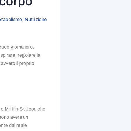
 corpo
tabolismo
,
Nutrizione
ico giornaliero.
spirare, regolare la
avvero il proprio
 Mifflin-St Jeor, che
sono avere un
nte dal reale