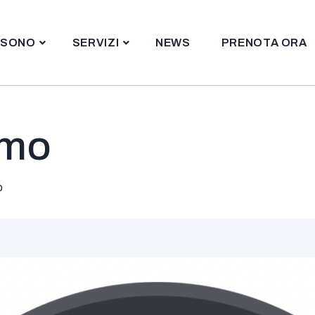
 SONO
SERVIZI
NEWS
PRENOTA ORA
Dott. Serreli
smo
o