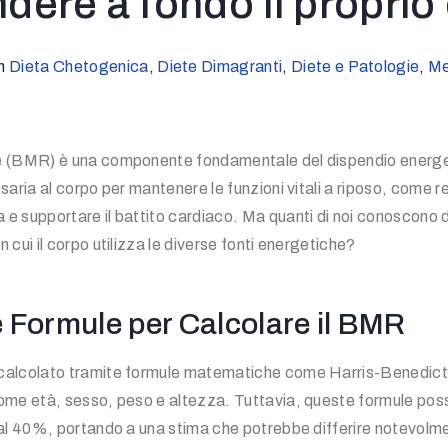
ere a fondo il proprio
n
Dieta Chetogenica
,
Diete Dimagranti
,
Diete e Patologie
,
Me
e (BMR) è una componente fondamentale del dispendio energet
saria al corpo per mantenere le funzioni vitali a riposo, come re
e supportare il battito cardiaco. Ma quanti di noi conoscono d
 cui il corpo utilizza le diverse fonti energetiche?
lle Formule per Calcolare il BMR
calcolato tramite formule matematiche come Harris-Benedict o
come età, sesso, peso e altezza. Tuttavia, queste formule pos
 al 40%, portando a una stima che potrebbe differire notevolme