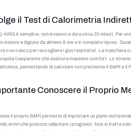
lge il Test di Calorimetria Indiret
 Q-NRG è semplice, non invasivo e dura circa 20 minuti. Per un
o essere a digiuno da almeno 8 ore e in completo riposo. Durant
ra o un casco per raccogliere i gas respiratori. La maschera 
 cupola trasparente che assicura massimo comfort. Lo strumento
arbonica, permettendo di calcolare con precisione il BMR e il 
mportante Conoscere il Proprio M
ione il proprio BMR permette di impostare un piano nutrizion
do errori che possono rallentare i progressi. Non si tratta solo 