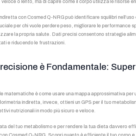
eloce o lento, ma di capire come il corpo utilizza le risorse en
a indiretta con Cosmed Q-NRG può identificare squilibri nell’uso 
ruciale per chi vuole perdere peso, migliorare le performance s
zare la propria salute. Dati precisi consentono strategie alime
ati e riducendo le frustrazioni.
recisione è Fondamentale: Super
mule matematiche è come usare una mappa approssimativa per 
orimetria indiretta, invece, ottieni un GPS per il tuo metaboli
ttivi nutrizionali in modo più sicuro e veloce.
ata del tuo metabolismo e per rendere la tua dieta davvero effi
a con Cosmed Q-NRG. Scopri quanto è efficiente il tuo corpo e 