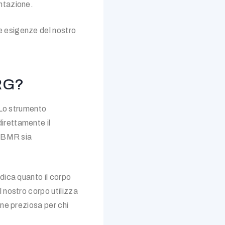
ntazione.
e esigenze del nostro
NRG?
 Lo strumento
irettamente il
l BMR sia
dica quanto il corpo
 nostro corpo utilizza
one preziosa per chi